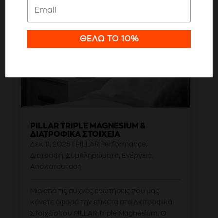
Ρυθμίσεις
ΘΈΛΩ ΤΟ 10%
Αποδοχή όλων
PILLAR TRIPLE MAGNESIUM &
ΔΙΑΤΡΟΦΙΚΆ ΣΤΟΙΧΕΊΑ
Δεκ 11, 2025
|
PILLAR Performance
,
Διατροφή
,
Συμπληρώματα
,
Ενέργεια
,
Αποκατάσταση
Μια από τις συχνές ερωτήσεις που μας
κάνετε αφορά την ετικέτα στα Διατροφικά
Στοιχεία του PILLAR Triple Magnesium. Ο