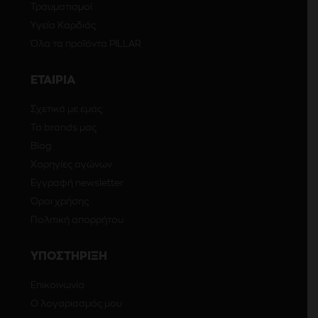
Τραυματισμοί
Υγεία Καρδιάς
Όλα τα προϊόντα PILLAR
ΕΤΑΙΡΙΑ
Σχετικά με εμάς
Τα brands μας
Blog
Χορηγίες αγώνων
Εγγραφή newsletter
Όροι χρήσης
Πολιτική απορρήτου
ΥΠΟΣΤΗΡΙΞΗ
Επικοινωνία
Ο λογαριασμός μου