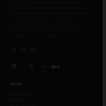
τρίαθλο, την κολύμβηση ή οποιοδήποτε άλλο
άθλημα, έχουμε τα προϊόντα αθλητικής διατροφής
που θα σε υποστηρίξουν στην προπόνηση και στον
αγώνα. Απλός ερασιτέχνης ή αφοσιωμένος
πρωταθλητής, τα προϊόντα των εταιριών που
αντιπροσωπεύουμε καλύπτουν τις ανάγκες όλων.
Μάθε περισσότερα για εμάς
εδώ
.
SHOP
Ενεργειακά Gels
Μασώμενα