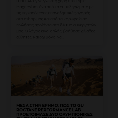
Η PILLAR έγινε γνωστή χάρη στο Triple
Magnesium, ένα από τα συμπληρώματα με
τις περισσότερες επαναληπτικές αγορές
στο eshop μας και από τα κορυφαία σε
πωλήσεις προϊόντα στο δίκτυο συνεργατών
μας. Ο λόγος είναι απλός: βοήθησε χιλιάδες
αθλητές, και όχι μόνο, να...
ΜΈΣΑ ΣΤΗΝ ΈΡΗΜΟ: ΠΩΣ ΤΟ GU
ROCTANE PERFORMANCE LAB
ΠΡΟΕΤΟΊΜΑΣΕ ΔΎΟ ΟΛΥΜΠΙΟΝΊΚΕΣ