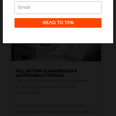
Ρυθμίσεις
ΘΈΛΩ ΤΟ 10%
Αποδοχή όλων
PILLAR TRIPLE MAGNESIUM &
ΔΙΑΤΡΟΦΙΚΆ ΣΤΟΙΧΕΊΑ
Δεκ 11, 2025
|
Διατροφή
,
Συμπληρώματα
,
Ενέργεια
,
Αποκατάσταση
,
PILLAR
Performance
Μια από τις συχνές ερωτήσεις που μας
κάνετε αφορά την ετικέτα στα Διατροφικά