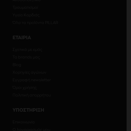
Τραυματισμοί
Υγεία Καρδιάς
Όλα τα προϊόντα PILLAR
ΕΤΑΙΡΙΑ
Σχετικά με εμάς
Τα brands μας
Blog
Χορηγίες αγώνων
Εγγραφή newsletter
Όροι χρήσης
Πολιτική απορρήτου
ΥΠΟΣΤΗΡΙΞΗ
Επικοινωνία
Ο λογαριασμός μου