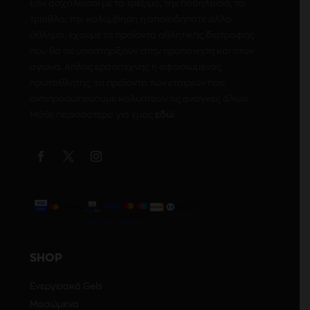
Εάν ασχολείσαι με το τρέξιμο, την ποδηλασία, το
τρίαθλο, την κολύμβηση ή οποιοδήποτε άλλο
άθλημα, έχουμε τα προϊόντα αθλητικής διατροφής
που θα σε υποστηρίξουν στην προπόνηση και στον
αγώνα. Απλός ερασιτέχνης ή αφοσιωμένος
πρωταθλητής, τα προϊόντα των εταιριών που
αντιπροσωπεύουμε καλύπτουν τις ανάγκες όλων.
Μάθε περισσότερα για εμάς
εδώ
.
SHOP
Ενεργειακά Gels
Μασώμενα