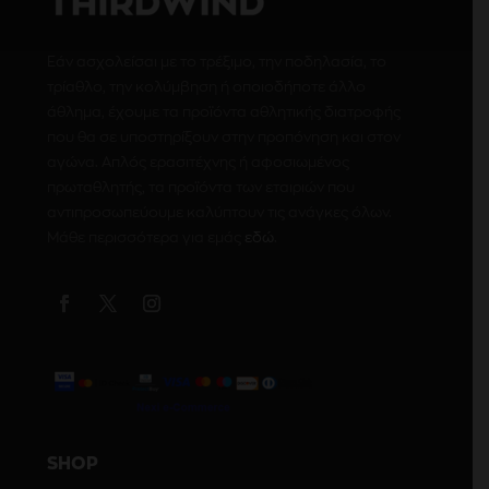
Εάν ασχολείσαι με το τρέξιμο, την ποδηλασία, το
τρίαθλο, την κολύμβηση ή οποιοδήποτε άλλο
άθλημα, έχουμε τα προϊόντα αθλητικής διατροφής
που θα σε υποστηρίξουν στην προπόνηση και στον
αγώνα. Απλός ερασιτέχνης ή αφοσιωμένος
πρωταθλητής, τα προϊόντα των εταιριών που
αντιπροσωπεύουμε καλύπτουν τις ανάγκες όλων.
Μάθε περισσότερα για εμάς
εδώ
.
SHOP