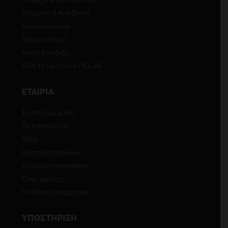
Ενέργεια & Απόδοση
Ανοσοποιητικό
Τραυματισμοί
Υγεία Καρδιάς
Όλα τα προϊόντα PILLAR
ΕΤΑΙΡΙΑ
Σχετικά με εμάς
Τα brands μας
Blog
Χορηγίες αγώνων
Εγγραφή newsletter
Όροι χρήσης
Πολιτική απορρήτου
ΥΠΟΣΤΗΡΙΞΗ