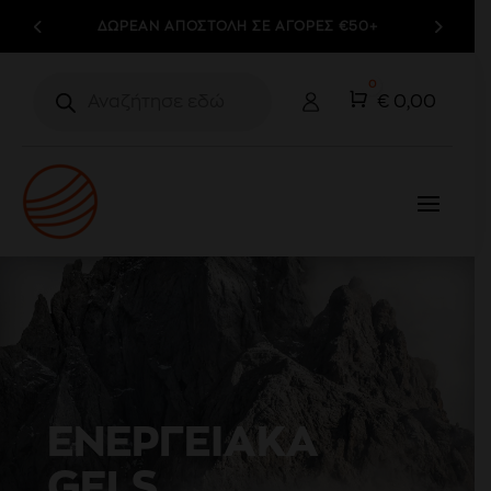
ΔΩΡΕΑΝ ΑΠΟΣΤΟΛΗ ΣΕ ΑΓΟΡΕΣ €50+
Products
0
search
Cart
€
0,00
ΕΝΕΡΓΕΙΑΚΑ
GELS