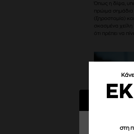
Όπως η δίψα, υπ
πρώιμα σημάδια
(ξηροστομία) κα
σκασμένα χείλη 
ότι πρέπει να πί
Κάνε
Έ
Cookies
Σερβίρουμε cookies. Ε
στη 
επίσης να επιλέξετε τ