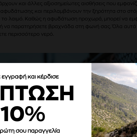
άρχουν και άλλες αξιοσημείωτες αισθήσεις που εμφανί
 αφυδάτωσης και περιλαμβάνουν την ξηρότητα στο στ
ι το λαιμό. Καθώς η αφυδάτωση προχωρά, μπορεί να εμ
ή να παρατηρήσετε βραχνάδα στη φωνή σας. Όλα αυτά 
νετε περισσότερο νερό.
 εγγραφή και κέρδισε
ΚΠΤΩΣΗ
10%
άν νομίζετε ότι είναι εντάξει, απλώς κάντε κλικ στο "Αποδοχή ό
πρώτη σου παραγγελία
ι είδους cookies θέλετε κάνοντας κλικ στο "Ρυθμίσεις".
Διαβάστε τ