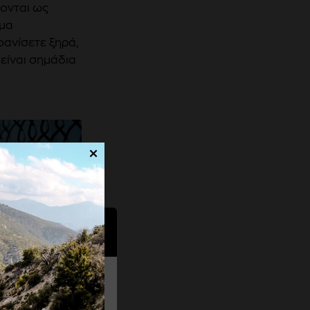
ζονται ως
όμα
φανίσετε ξηρά,
είναι σημάδια
×
λων". Μπορείτε
ην πολιτική μας για