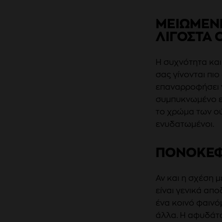
ΜΕΙΩΜΈΝΗ
ΙΓΟΣΤΆ Ο
Η συχνότητα και
σας γίνονται πι
επαναρροφήσει ν
συμπυκνωμένο εί
το χρώμα των ού
ενυδατωμένοι.
ΠΟΝΟΚΕ
Αν και η σχέση 
είναι γενικά απ
ένα κοινό φαινό
άλλα. Η αφυδάτω