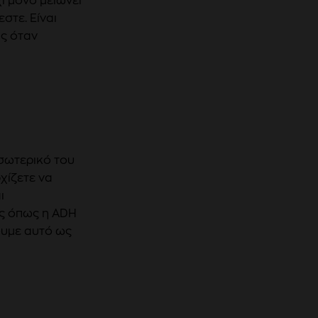
ι μόνο μειώνει
στε. Είναι
ς όταν
εσωτερικό του
χίζετε να
ι
ς όπως η ADH
ουμε αυτό ως