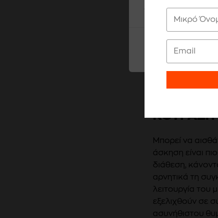
τα cookies.
ΚΟΥΡΑΣΗ 
Μπορεί να αισθά
άσκηση είναι πι
διάθεση, κάνοντ
αρνητικά τη συγ
λειτουργία του
εξελιχθούν σε 
ασυνήθιστου θυμ