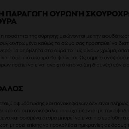
 ΠΑΡΑΓΩΓΉ ΟΎΡΩΝ Ή ΣΚΟΥΡΌΧΡΩ
ΎΡΑ
 η ποσότητα της ούρησης μειώνονται με την αφυδάτωση
ο συγκεντρωμένα καθώς το σώμα σας προσπαθεί να διατ
ερό. Τα απόβλητα στα ούρα το΄΄υς δίνουν χρώμα, οπότ
ναι τόσο πιο σκούρο θα φαίνεται. Ως σημείο αναφορά 
ρων πρέπει να είναι ανοιχτό κίτρινο (μη διαυγές) εάν ε
ΦΑΛΟΣ
μεταξύ αφυδάτωσης και πονοκεφάλων δεν είναι πλήρως
οδεκτό ότι οι πονοκέφαλοι που σχετίζονται με την αφυδ
μενο και ορισμένα άτομα μπορεί να είναι πιο ευαίσθητα
ση μπορεί επίσης να προκαλέσει ημικρανίες σε όσους 