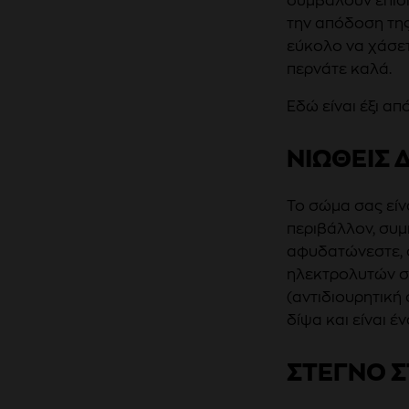
συμβάλουν επίση
την απόδοση της
εύκολο να χάσε
περνάτε καλά.
Εδώ είναι έξι α
ΝΙΩΘΕΙΣ Δ
Το σώμα σας είνα
περιβάλλον, συ
αφυδατώνεστε, 
ηλεκτρολυτών σ
(αντιδιουρητική
δίψα και είναι 
ΣΤΕΓΝΟ Σ