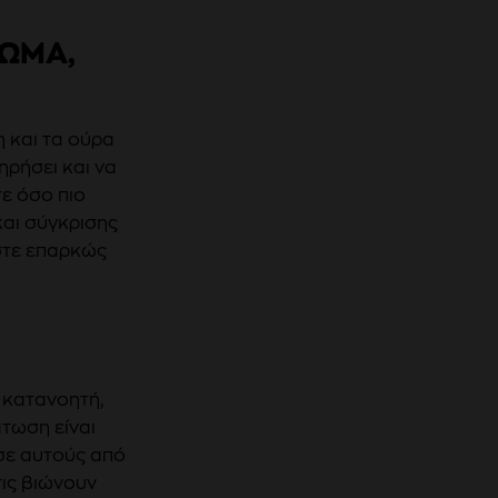
ΜΑ, Λ
 και τα ούρα
ηρήσει και να
ε όσο πιο
και σύγκρισης
ίστε επαρκώς
 κατανοητή,
άτωση είναι
 σε αυτούς από
τις βιώνουν