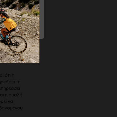
Αποδοχή όλων
ι ότι η
ηρεάσει τη
επηρεάσει
αι η ομαλή
ρεί να
μβανομένου