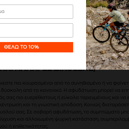
Ρυθμίσεις
ΘΈΛΩ ΤΟ 10%
ΚΑΙ ΑΛΛΑΓΕΣ ΔΙΑΘΕΣΗΣ;
νεστε πιο κουρασμένοι από το συνηθισμένο ή να φαίνετα
ο δύσκολη από το κανονικό. Η αφυδάτωση μπορεί να επ
άς σας πιο ευερέθιστους ή εύκολα ταραγμένους και να 
κέντρωση και τη γνωστική απόδοση. Κοινώς διαταράσετ
 μυαλού σας. Σε σοβαρή αφυδάτωση, τα συμπτώματα μπο
σύγχυση και αλλοιωμένη ψυχική κατάσταση, συμπεριλα
ού ή επιθετικότητας.