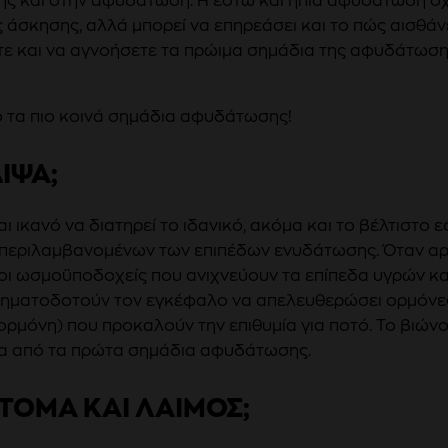
ς και στην αφυδάτωση. Η έστω και ήπια αφυδάτωση όχ
 άσκησης, αλλά μπορεί να επηρεάσει και το πώς αισθάνε
τε και να αγνοήσετε τα πρώιμα σημάδια της αφυδάτωση
πό τα πιο κοινά σημάδια αφυδάτωσης!
ΙΨΑ;
ι ικανό να διατηρεί το ιδανικό, ακόμα και το βέλτιστο 
μπεριλαμβανομένων των επιπέδων ενυδάτωσης. Όταν αρ
οι ωσμοϋποδοχείς που ανιχνεύουν τα επίπεδα υγρών κα
ηματοδοτούν τον εγκέφαλο να απελευθερώσει ορμόνε
 ορμόνη) που προκαλούν την επιθυμία για ποτό. Το βιών
ένα από τα πρώτα σημάδια αφυδάτωσης.
ΤΟΜΑ ΚΑΙ ΛΑΙΜΟΣ;