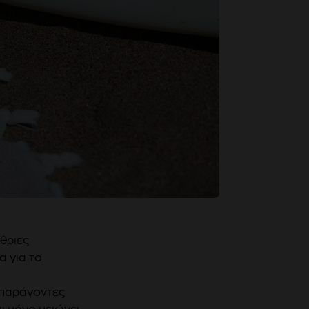
θριες
α για το
ι παράγοντες