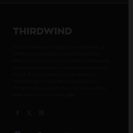
Εάν ασχολείσαι με το τρέξιμο, την ποδηλασία, το
τρίαθλο, την κολύμβηση ή οποιοδήποτε άλλο
άθλημα, έχουμε τα προϊόντα αθλητικής διατροφής
που θα σε υποστηρίξουν στην προπόνηση και στον
αγώνα. Απλός ερασιτέχνης ή αφοσιωμένος
πρωταθλητής, τα προϊόντα των εταιριών που
αντιπροσωπεύουμε καλύπτουν τις ανάγκες όλων.
Μάθε περισσότερα για εμάς
εδώ
.