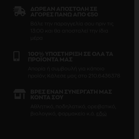

ΔΩΡΕΆΝ ΑΠΟΣΤΟΛΉ ΣΕ
ΑΓΟΡΈΣ ΠΆΝΩ ΑΠΌ €50
Βάλε την παραγγελία σου πριν τις
13:00 και θα αποσταλεί την ίδια
μέρα

100% ΥΠΟΣΤΗΡΙΞΗ ΣΕ ΟΛΑ ΤΑ
ΠΡΟΪΟΝΤΑ ΜΑΣ
Απορία ή συμβουλή για κάποιο
προϊόν; Κάλεσε μας στο 210.6436378

ΒΡΕΣ ΕΝΑΝ ΣΥΝΕΡΓΑΤΗ ΜΑΣ
ΚΟΝΤΑ ΣΟΥ
Αθλητικό, ποδηλατικό, ορειβατικό,
βιολογικό, φαρμακείο κ.ά.
εδώ