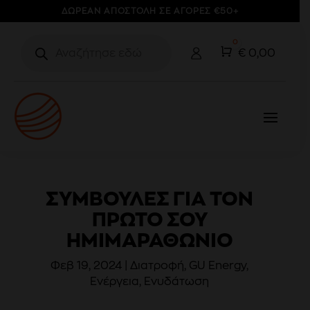
ΔΩΡΕΑΝ ΑΠΟΣΤΟΛΗ ΣΕ ΑΓΟΡΕΣ €50+
Products
0
search
Cart
€
0,00
ΣΥΜΒΟΥΛΈΣ ΓΙΑ ΤΟΝ
ΠΡΏΤΟ ΣΟΥ
ΗΜΙΜΑΡΑΘΏΝΙΟ
Φεβ 19, 2024
|
Διατροφή
,
GU Energy
,
Ενέργεια
,
Ενυδάτωση