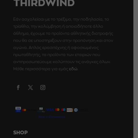
Εάν ασχολείσαι με το τρέξιμο, την ποδηλασία, το
τρίαθλο, την κολύμβηση ή οποιοδήποτε άλλο
άθλημα, έχουμε τα προϊόντα αθλητικής διατροφής
που θα σε υποστηρίξουν στην προπόνηση και στον
αγώνα. Απλός ερασιτέχνης ή αφοσιωμένος
πρωταθλητής, τα προϊόντα των εταιριών που
αντιπροσωπεύουμε καλύπτουν τις ανάγκες όλων.
Μάθε περισσότερα για εμάς
εδώ
.
SHOP