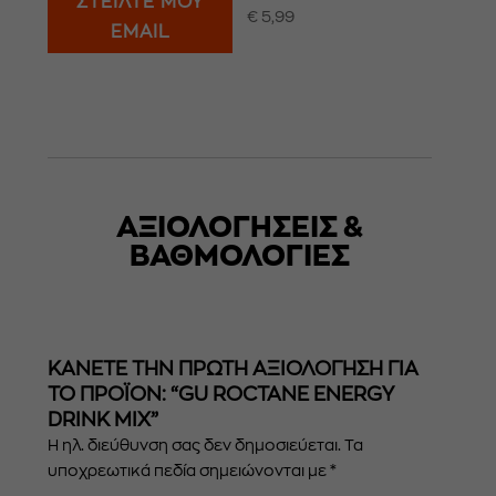
ΣΤΕΙΛΤΕ ΜΟΥ
Βαθμολογήθ
€
5,99
ηκε με
EMAIL
5.00
από 5
ΑΞΙΟΛΟΓΗΣΕΙΣ &
ΒΑΘΜΟΛΟΓΊΕΣ
ΚΆΝΕΤΕ ΤΗΝ ΠΡΏΤΗ ΑΞΙΟΛΌΓΗΣΗ ΓΙΑ
ΤΟ ΠΡΟΪΌΝ: “GU ROCTANE ENERGY
DRINK MIX”
Η ηλ. διεύθυνση σας δεν δημοσιεύεται.
Τα
υποχρεωτικά πεδία σημειώνονται με
*