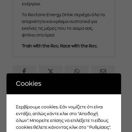
ενέργεια.
Το Roctane Energy Drink περιέχει όλα τα
απαραίτητα και κρίσιμα συστατικά για
εκείνες τις μέρες που το σώμα σας
φτάνει στα όρια!
Train with the Roc. Race with the Roc.
Cookies
Σερβίρουμε cookies. Εάν νομίζετε ότι είναι
ΜΠΟΡΕΙ ΕΠΙΣΗΣ ΝΑ ΣΟΥ
εντάξει, απλώς κάντε κλικ στο "Αποδοχή
ΑΡΕΣΕΙ...
όλων". Μπορείτε επίσης να επιλέξετε τι είδους
cookies θέλετε κάνοντας κλικ στο "Ρυθμίσεις".