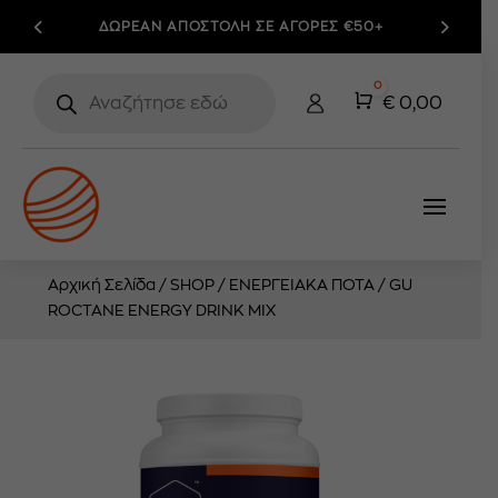
ΔΩΡΕΑΝ ΑΠΟΣΤΟΛΗ ΣΕ ΑΓΟΡΕΣ €50+
Products
0
search
Cart
€
0,00
Αρχική Σελίδα
/
SHOP
/
ΕΝΕΡΓΕΙΑΚΑ ΠΟΤΑ
/ GU
ROCTANE ENERGY DRINK MIX