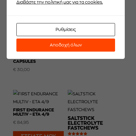
Διαβάστε την πολιτική μας για τα cookies.
GU ΠΑΓΟΥΡΙ BIVO ONE
€
54,95
Ρυθμίσεις
Αποδοχή όλων
GU ROCTANE
MAGNESIUM PLUS
CAPSULES
€
30,00
FIRST ENDURANCE
MULTIV – ΕΤΑ 4/9
SALTSTICK
€
84,95
ELECTROLYTE
FASTCHEWS