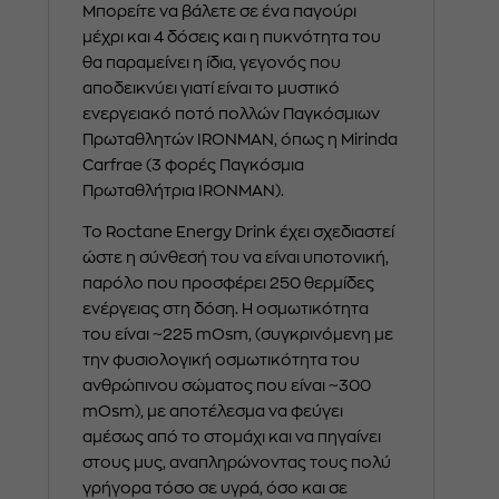
Μπορείτε να βάλετε σε ένα παγούρι
μέχρι και 4 δόσεις και η πυκνότητα του
θα παραμείνει η ίδια, γεγονός που
αποδεικνύει γιατί είναι το μυστικό
ενεργειακό ποτό πολλών Παγκόσμιων
Πρωταθλητών IRONMAN, όπως η Mirinda
Carfrae (3 φορές Παγκόσμια
Πρωταθλήτρια IRONMAN).
To Roctane Energy Drink έχει σχεδιαστεί
ώστε η σύνθεσή του να είναι υποτονική,
παρόλο που προσφέρει 250 θερμίδες
ενέργειας στη δόση. Η οσμωτικότητα
του είναι ~225 mOsm, (συγκρινόμενη με
την φυσιολογική οσμωτικότητα του
ανθρώπινου σώματος που είναι ~300
mOsm), με αποτέλεσμα να φεύγει
αμέσως από το στομάχι και να πηγαίνει
στους μυς, αναπληρώνοντας τους πολύ
γρήγορα τόσο σε υγρά, όσο και σε