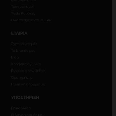
Τραυματισμοί
Υγεία Καρδιάς
Όλα τα προϊόντα PILLAR
ΕΤΑΙΡΙΑ
Σχετικά με εμάς
Τα brands μας
Blog
Χορηγίες αγώνων
Εγγραφή newsletter
Όροι χρήσης
Πολιτική απορρήτου
ΥΠΟΣΤΗΡΙΞΗ
Επικοινωνία
Ο λογαριασμός μου