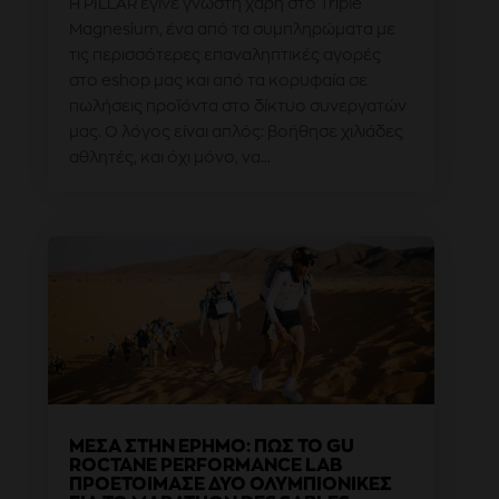
Η PILLAR έγινε γνωστή χάρη στο Triple
Magnesium, ένα από τα συμπληρώματα με
τις περισσότερες επαναληπτικές αγορές
στο eshop μας και από τα κορυφαία σε
πωλήσεις προϊόντα στο δίκτυο συνεργατών
μας. Ο λόγος είναι απλός: βοήθησε χιλιάδες
αθλητές, και όχι μόνο, να...
ΜΈΣΑ ΣΤΗΝ ΈΡΗΜΟ: ΠΩΣ ΤΟ GU
ROCTANE PERFORMANCE LAB
ΠΡΟΕΤΟΊΜΑΣΕ ΔΎΟ ΟΛΥΜΠΙΟΝΊΚΕΣ