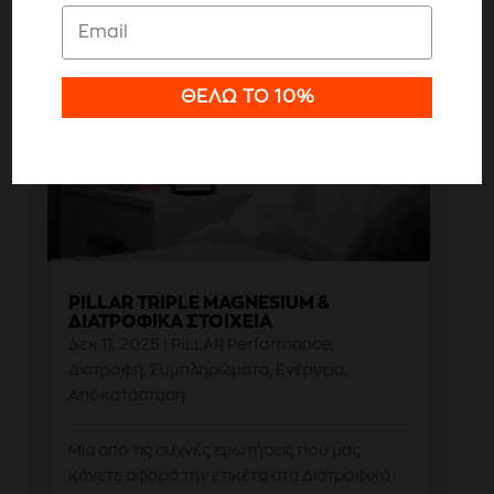
Ρυθμίσεις
ΘΈΛΩ ΤΟ 10%
Αποδοχή όλων
PILLAR TRIPLE MAGNESIUM &
ΔΙΑΤΡΟΦΙΚΆ ΣΤΟΙΧΕΊΑ
Δεκ 11, 2025
|
PILLAR Performance
,
Διατροφή
,
Συμπληρώματα
,
Ενέργεια
,
Αποκατάσταση
Μια από τις συχνές ερωτήσεις που μας
κάνετε αφορά την ετικέτα στα Διατροφικά