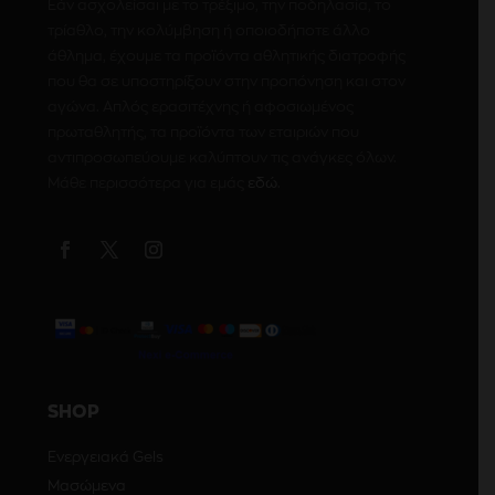
Εάν ασχολείσαι με το τρέξιμο, την ποδηλασία, το
τρίαθλο, την κολύμβηση ή οποιοδήποτε άλλο
άθλημα, έχουμε τα προϊόντα αθλητικής διατροφής
που θα σε υποστηρίξουν στην προπόνηση και στον
αγώνα. Απλός ερασιτέχνης ή αφοσιωμένος
πρωταθλητής, τα προϊόντα των εταιριών που
αντιπροσωπεύουμε καλύπτουν τις ανάγκες όλων.
Μάθε περισσότερα για εμάς
εδώ
.
SHOP
Ενεργειακά Gels
Μασώμενα