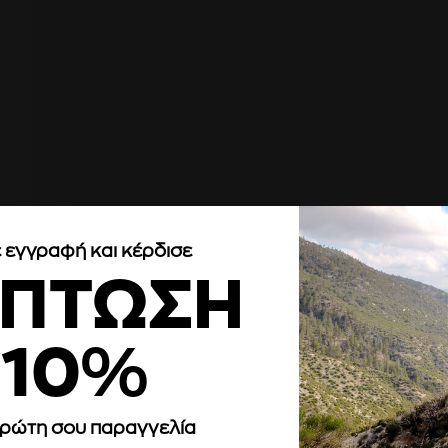
 εγγραφή και κέρδισε
ΚΠΤΩΣΗ
10%
άν νομίζετε ότι είναι εντάξει, απλώς κάντε κλικ στο "Αποδοχή ό
πρώτη σου παραγγελία
ι είδους cookies θέλετε κάνοντας κλικ στο "Ρυθμίσεις".
Διαβάστε τ