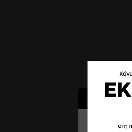
Κάνε
Έ
Cookies
Σερβίρουμε cookies. Ε
στη 
επίσης να επιλέξετε τ