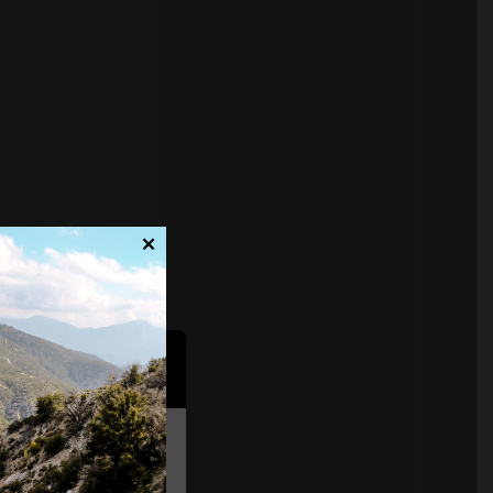
×
λων". Μπορείτε
ην πολιτική μας για